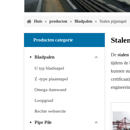
Huis
»
producten
»
Bladpalen
»
Stalen pijpstapel
Stalen
Producten categorie
De
stalen
Bladpalen
tijdens de
U typ bladstapel
kunnen sta
Z -type plaatstapel
certificaa
engineerin
Omega damwand
Loopgraaf
Rechte websectie
Pipe Pile