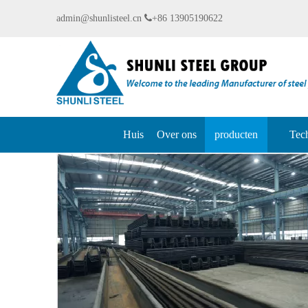
admin@shunlisteel.cn

+86 13905190622
Huis
Over ons
producten
Tech