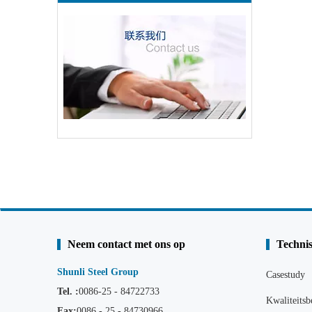
Neem contact met ons op
Technis
Shunli Steel Group
Casestudy
Tel. :
0086-25 - 84722733
Kwaliteitsb
Fax:
0086 - 25 - 84730966