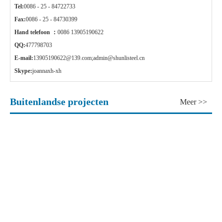
Tel:
0086 - 25 - 84722733
Fax:
0086 - 25 - 84730399
Hand telefoon ：
0086 13905190622
QQ:
477798703
E-mail:
13905190622@139.com
;
admin@shunlisteel.cn
Skype:
joannaxh-xh
Buitenlandse projecten
Meer >>